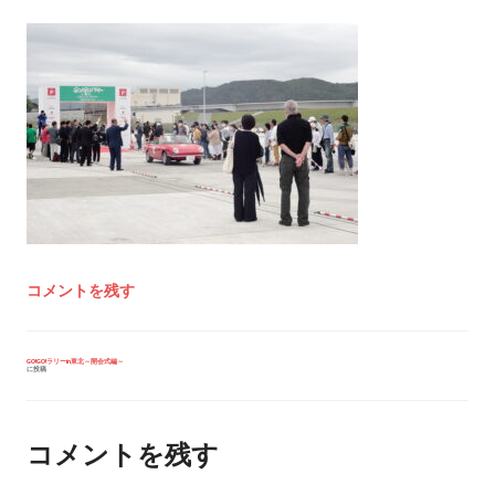
コメントを残す
投
GO!GO!ラリーin東北～開会式編～
に投稿
稿
ナ
ビ
ゲ
ー
コメントを残す
シ
ョ
ン