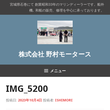
コ
宮城県石巻にて 創業昭和33年のマリンディーラーです。船外
ン
機､ 和船の販売、修理を中心に承っております。
テ
ン
ツ
へ
ス
キ
ッ
株式会社 野村モータース
プ
メニュー
IMG_5200
投稿日:
2023年10月4日
投稿者:
ISHIMORI