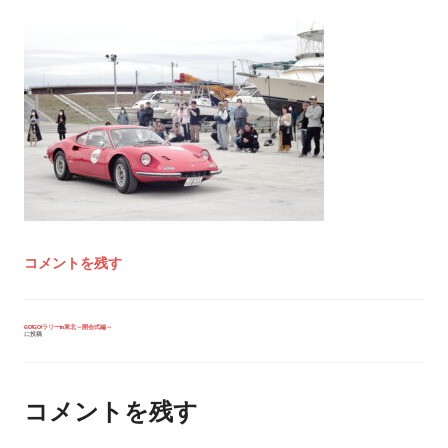
コメントを残す
投
GO!GO!ラリーin東北～開会式編～
に投稿
稿
ナ
ビ
ゲ
ー
コメントを残す
シ
ョ
ン