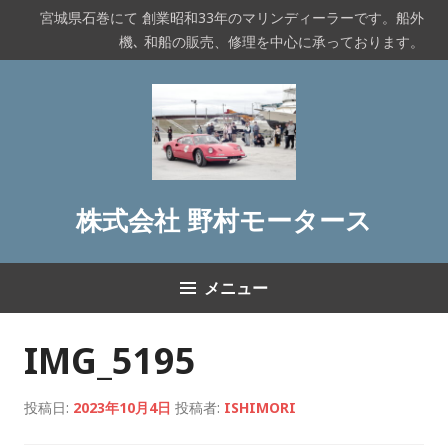
コ
宮城県石巻にて 創業昭和33年のマリンディーラーです。船外
ン
機､ 和船の販売、修理を中心に承っております。
テ
ン
ツ
へ
ス
キ
ッ
株式会社 野村モータース
プ
メニュー
IMG_5195
投稿日:
2023年10月4日
投稿者:
ISHIMORI