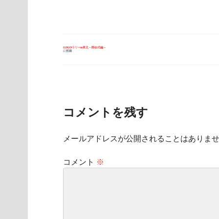
投
GO!GO!ラリーin東北～開会式編～
に投稿
稿
ナ
ビ
ゲ
ー
シ
ョ
ン
コメントを残す
メールアドレスが公開されることはありま
コメント
※