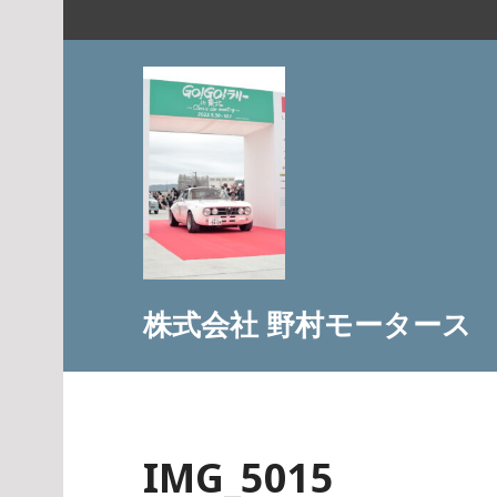
コ
ン
テ
ン
ツ
へ
ス
キ
ッ
プ
株式会社 野村モータース
IMG_5015