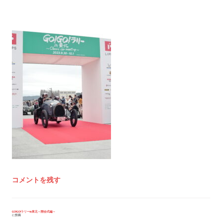
コメントを残す
投
GO!GO!ラリーin東北～開会式編～
に投稿
稿