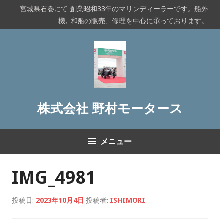
コ
宮城県石巻にて 創業昭和33年のマリンディーラーです。船外
ン
機､ 和船の販売、修理を中心に承っております。
テ
ン
ツ
へ
ス
キ
ッ
株式会社 野村モータース
プ
メニュー
IMG_4981
投稿日:
2023年10月4日
投稿者:
ISHIMORI