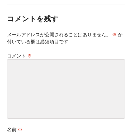
ナ
ビ
ゲ
ー
コメントを残す
シ
ョ
ン
メールアドレスが公開されることはありません。
※
が
付いている欄は必須項目です
コメント
※
名前
※