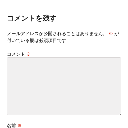
ナ
ビ
ゲ
ー
コメントを残す
シ
ョ
ン
メールアドレスが公開されることはありません。
※
が
付いている欄は必須項目です
コメント
※
名前
※