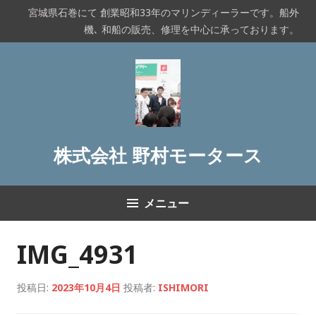
コ
宮城県石巻にて 創業昭和33年のマリンディーラーです。船外
ン
機､ 和船の販売、修理を中心に承っております。
テ
ン
ツ
へ
ス
キ
ッ
株式会社 野村モータース
プ
メニュー
IMG_4931
投稿日:
2023年10月4日
投稿者:
ISHIMORI