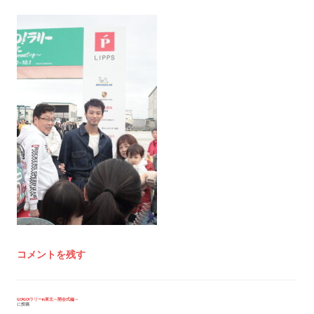
コメントを残す
投
GO!GO!ラリーin東北～開会式編～
に投稿
稿