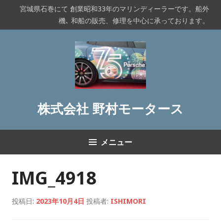
コ
宮城県石巻にて 創業昭和33年のマリンディーラーです。船外
ン
機､ 和船の販売、修理を中心に承っております。
テ
ン
ツ
へ
ス
キ
ッ
株式会社 野村モータース
プ
メニュー
IMG_4918
投稿日:
2023年10月4日
投稿者:
ISHIMORI