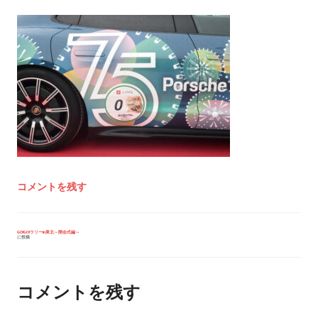
コメントを残す
投
GO!GO!ラリーin東北～開会式編～
に投稿
稿
ナ
ビ
ゲ
ー
コメントを残す
シ
ョ
ン