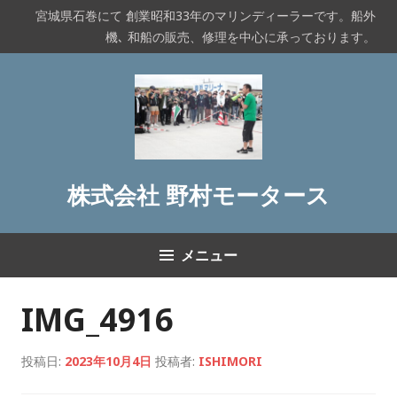
コ
宮城県石巻にて 創業昭和33年のマリンディーラーです。船外
ン
機､ 和船の販売、修理を中心に承っております。
テ
ン
ツ
へ
ス
キ
ッ
株式会社 野村モータース
プ
メニュー
IMG_4916
投稿日:
2023年10月4日
投稿者:
ISHIMORI