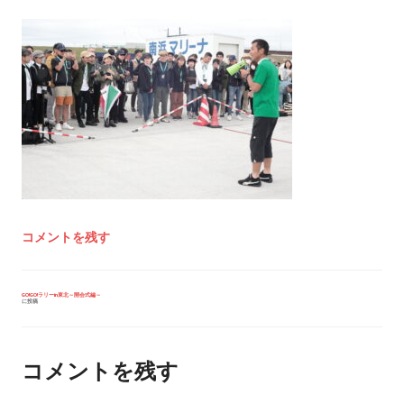
コメントを残す
投
GO!GO!ラリーin東北～開会式編～
に投稿
稿
ナ
ビ
ゲ
ー
コメントを残す
シ
ョ
ン