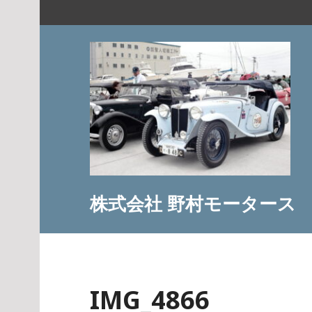
コ
ン
テ
ン
ツ
へ
ス
キ
ッ
プ
株式会社 野村モータース
IMG_4866