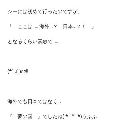
シーには初めて行ったのですが、
「 ここは……海外…？ 日本…？！ 」
となるくらい素敵で……
(*ﾟﾛﾟ)ﾊｯ!!
海外でも日本ではなく…
『 夢の国 』でしたね( *¯ ꒳¯*)うふふ