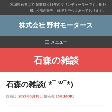
コ
宮城県石巻にて 創業昭和33年のマリンディーラーです。船外
ン
機､ 和船の販売、修理を中心に承っております。
テ
ン
株式会社 野村モータース
ツ
へ
ス
メニュー
キ
ッ
プ
石森の雑談
石森の雑談( *¯ ꒳¯*)
投稿日:
2023年5月18日
投稿者:
ISHIMORI