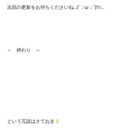
次回の更新をお待ちくださいね…(´；ω；`)ｳｯ…
～ 終わり ～
という冗談はさておき