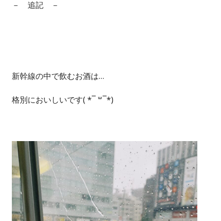
－ 追記 －
新幹線の中で飲むお酒は…
格別においしいです( *¯ ꒳¯*)