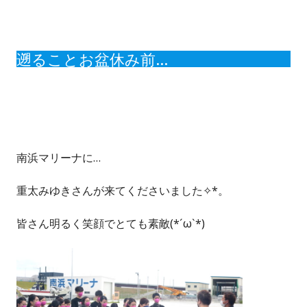
遡ることお盆休み前…
南浜マリーナに…
重太みゆきさんが来てくださいました✧*。
皆さん明るく笑顔でとても素敵(*´ω`*)