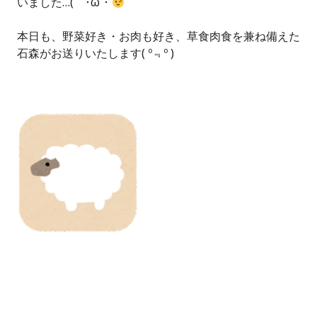
いました…(｀･ω´･
本日も、野菜好き・お肉も好き、草食肉食を兼ね備えた
石森がお送りいたします( º﹃º )