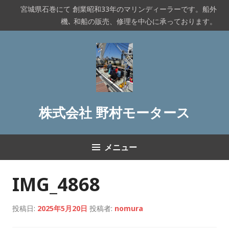
コ
宮城県石巻にて 創業昭和33年のマリンディーラーです。船外
ン
機､ 和船の販売、修理を中心に承っております。
テ
ン
ツ
へ
ス
キ
ッ
株式会社 野村モータース
プ
メニュー
IMG_4868
投稿日:
2025年5月20日
投稿者:
nomura