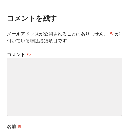
ナ
ビ
ゲ
ー
コメントを残す
シ
ョ
ン
メールアドレスが公開されることはありません。
※
が
付いている欄は必須項目です
コメント
※
名前
※