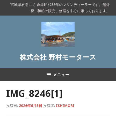
コ
宮城県石巻にて 創業昭和33年のマリンディーラーです。船外
ン
機､ 和船の販売、修理を中心に承っております。
テ
ン
ツ
へ
ス
キ
ッ
株式会社 野村モータース
プ
メニュー
IMG_8246[1]
投稿日:
2026年6月5日
投稿者:
ISHIMORI