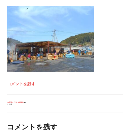
コメントを残す
投
小渕浜のワカメ収穫へ
に投稿
稿
ナ
ビ
ゲ
ー
コメントを残す
シ
ョ