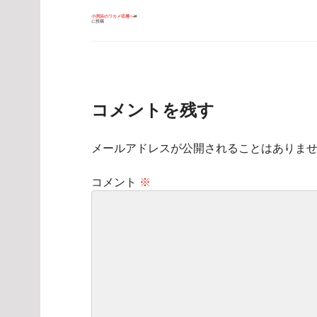
投
小渕浜のワカメ収穫へ
に投稿
稿
ナ
ビ
ゲ
ー
シ
ョ
ン
コメントを残す
メールアドレスが公開されることはありま
コメント
※