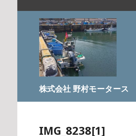
コ
ン
テ
ン
ツ
へ
ス
キ
ッ
プ
株式会社 野村モータース
IMG_8238[1]