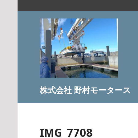
コ
ン
テ
ン
ツ
へ
ス
キ
ッ
プ
株式会社 野村モータース
IMG_7708