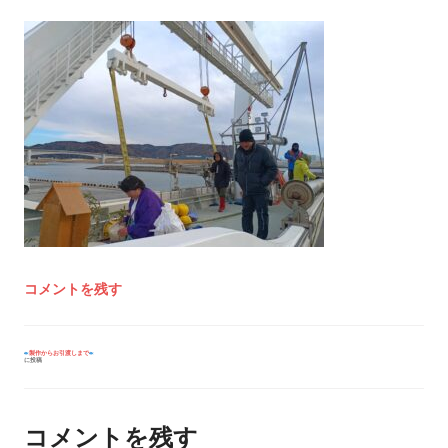
コメントを残す
投
製作からお引渡しまで
に投稿
稿
ナ
ビ
ゲ
ー
コメントを残す
シ
ョ