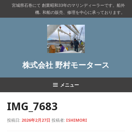
コ
宮城県石巻にて 創業昭和33年のマリンディーラーです。船外
ン
機､ 和船の販売、修理を中心に承っております。
テ
ン
ツ
へ
ス
キ
ッ
株式会社 野村モータース
プ
メニュー
IMG_7683
投稿日:
2026年2月27日
投稿者:
ISHIMORI