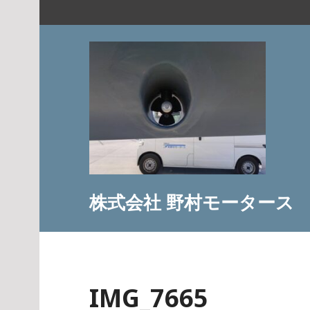
コ
ン
テ
ン
ツ
へ
ス
キ
ッ
プ
株式会社 野村モータース
IMG_7665