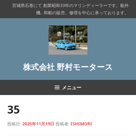
コ
宮城県石巻にて 創業昭和33年のマリンディーラーです。船外
ン
機､ 和船の販売、修理を中心に承っております。
テ
ン
ツ
へ
ス
キ
ッ
株式会社 野村モータース
プ
メニュー
35
投稿日:
2025年11月19日
投稿者:
ISHIMORI