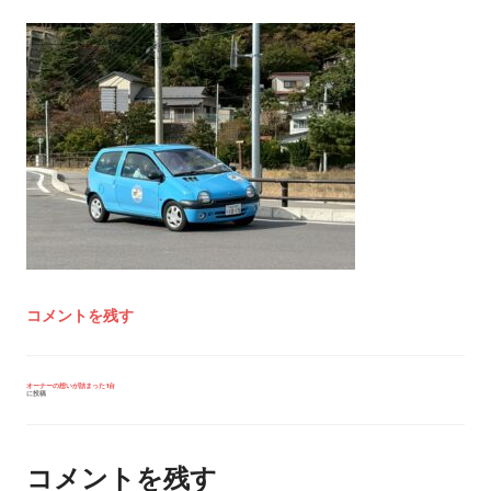
コメントを残す
投
オーナーの想いが詰まった1台
に投稿
稿
ナ
ビ
ゲ
ー
コメントを残す
シ
ョ