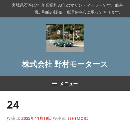
コ
宮城県石巻にて 創業昭和33年のマリンディーラーです。船外
ン
機､ 和船の販売、修理を中心に承っております。
テ
ン
ツ
へ
ス
キ
ッ
株式会社 野村モータース
プ
メニュー
24
投稿日:
2025年11月19日
投稿者:
ISHIMORI