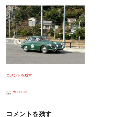
コメントを残す
投
オーナーの想いが詰まった1台
に投稿
稿
ナ
ビ
ゲ
ー
コメントを残す
シ
ョ