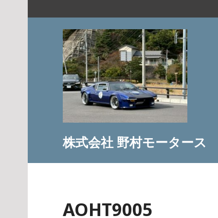
コ
ン
テ
ン
ツ
へ
ス
キ
ッ
プ
株式会社 野村モータース
AOHT9005