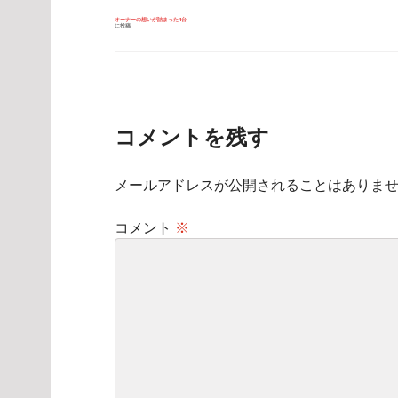
投
オーナーの想いが詰まった1台
に投稿
稿
ナ
ビ
ゲ
ー
シ
ョ
ン
コメントを残す
メールアドレスが公開されることはありま
コメント
※