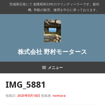
コ
宮城県石巻にて 創業昭和33年のマリンディーラーです。船外
ン
機､ 和船の販売、修理を中心に承っております。
テ
ン
ツ
へ
ス
キ
ッ
株式会社 野村モータース
プ
メニュー
IMG_5881
投稿日:
2025年8月18日
投稿者:
nomura