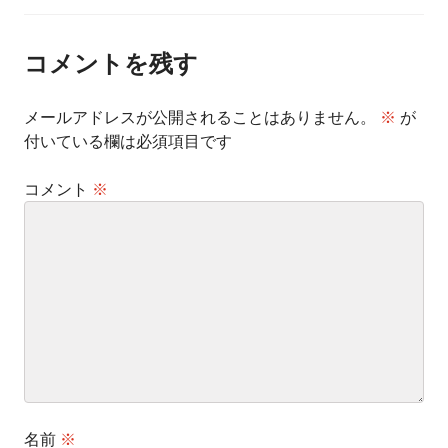
ナ
ビ
ゲ
ー
コメントを残す
シ
ョ
ン
メールアドレスが公開されることはありません。
※
が
付いている欄は必須項目です
コメント
※
名前
※