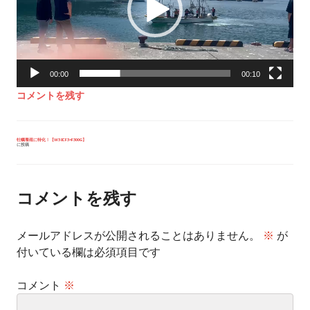
ー
ヤ
ー
00:00
00:10
コメントを残す
投
牡蠣養殖に特化！【W38CF3×F300G】
に投稿
稿
ナ
ビ
ゲ
ー
コメントを残す
シ
ョ
ン
メールアドレスが公開されることはありません。
※
が
付いている欄は必須項目です
コメント
※