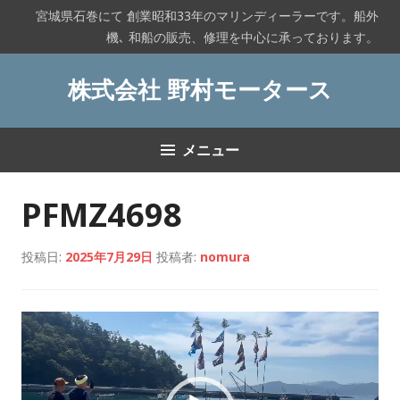
コ
宮城県石巻にて 創業昭和33年のマリンディーラーです。船外
ン
機､ 和船の販売、修理を中心に承っております。
テ
ン
株式会社 野村モータース
ツ
へ
ス
メニュー
キ
ッ
プ
PFMZ4698
投稿日:
2025年7月29日
投稿者:
nomura
動
画
プ
レ