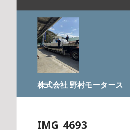
コ
ン
テ
ン
ツ
へ
ス
キ
ッ
プ
株式会社 野村モータース
IMG_4693