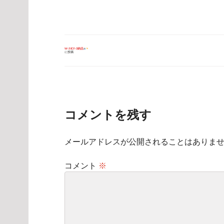
投
W-38CF-3納品
に投稿
稿
ナ
ビ
ゲ
ー
シ
ョ
ン
コメントを残す
メールアドレスが公開されることはありま
コメント
※