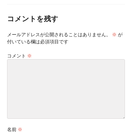
ナ
ビ
ゲ
ー
コメントを残す
シ
ョ
ン
メールアドレスが公開されることはありません。
※
が
付いている欄は必須項目です
コメント
※
名前
※