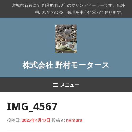
コ
宮城県石巻にて 創業昭和33年のマリンディーラーです。船外
ン
機､ 和船の販売、修理を中心に承っております。
テ
ン
ツ
へ
ス
キ
ッ
株式会社 野村モータース
プ
メニュー
IMG_4567
投稿日:
2025年4月17日
投稿者:
nomura