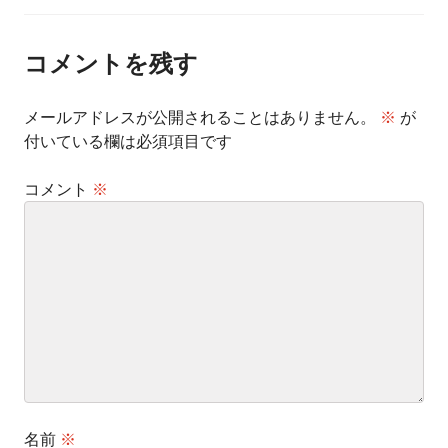
ナ
ビ
ゲ
ー
コメントを残す
シ
ョ
ン
メールアドレスが公開されることはありません。
※
が
付いている欄は必須項目です
コメント
※
名前
※