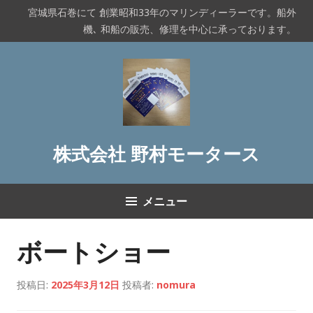
コ
宮城県石巻にて 創業昭和33年のマリンディーラーです。船外
ン
機､ 和船の販売、修理を中心に承っております。
テ
ン
ツ
へ
ス
キ
ッ
株式会社 野村モータース
プ
メニュー
ボートショー
投稿日:
2025年3月12日
投稿者:
nomura