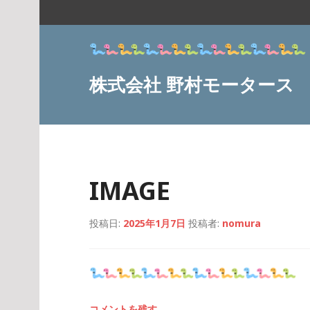
コ
ン
テ
ン
ツ
株式会社 野村モータース
へ
ス
キ
ッ
プ
IMAGE
投稿日:
2025年1月7日
投稿者:
nomura
コメントを残す