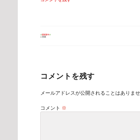
投
謹賀新年
に投稿
稿
ナ
ビ
ゲ
ー
シ
ョ
ン
コメントを残す
メールアドレスが公開されることはありま
コメント
※