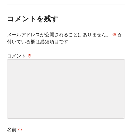
ナ
ビ
ゲ
ー
コメントを残す
シ
ョ
ン
メールアドレスが公開されることはありません。
※
が
付いている欄は必須項目です
コメント
※
名前
※