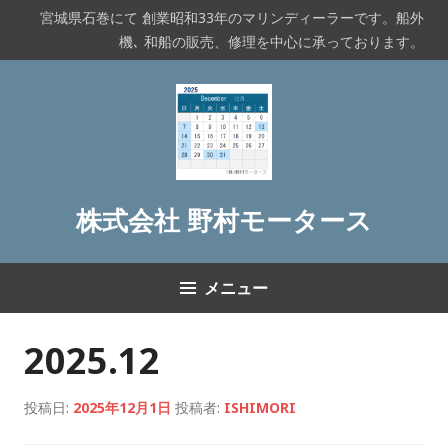
コ
宮城県石巻にて 創業昭和33年のマリンディーラーです。船外
ン
機､ 和船の販売、修理を中心に承っております。
テ
ン
ツ
へ
ス
キ
ッ
株式会社 野村モータース
プ
メニュー
2025.12
投稿日:
2025年12月1日
投稿者:
ISHIMORI