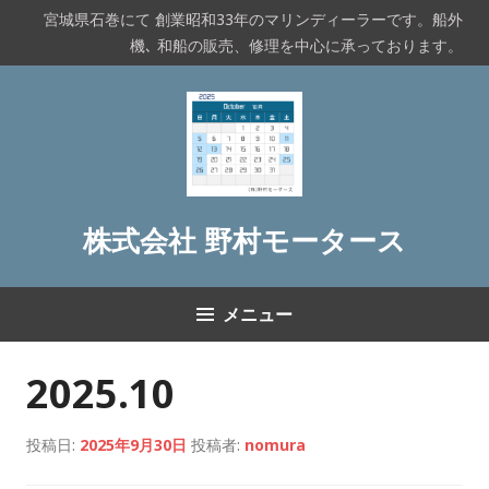
コ
宮城県石巻にて 創業昭和33年のマリンディーラーです。船外
ン
機､ 和船の販売、修理を中心に承っております。
テ
ン
ツ
へ
ス
キ
ッ
株式会社 野村モータース
プ
メニュー
2025.10
投稿日:
2025年9月30日
投稿者:
nomura