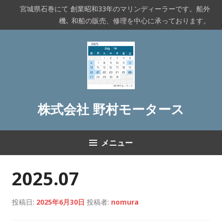
コ
宮城県石巻にて 創業昭和33年のマリンディーラーです。船外
ン
機､ 和船の販売、修理を中心に承っております。
テ
ン
ツ
へ
ス
キ
ッ
株式会社 野村モータース
プ
メニュー
2025.07
投稿日:
2025年6月30日
投稿者:
nomura