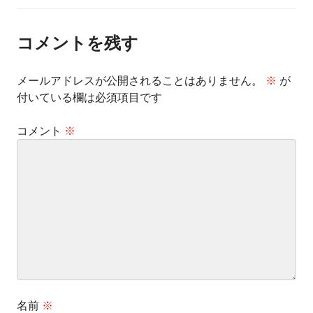
ナ
ビ
ゲ
ー
コメントを残す
シ
ョ
ン
メールアドレスが公開されることはありません。
※
が
付いている欄は必須項目です
コメント
※
名前
※