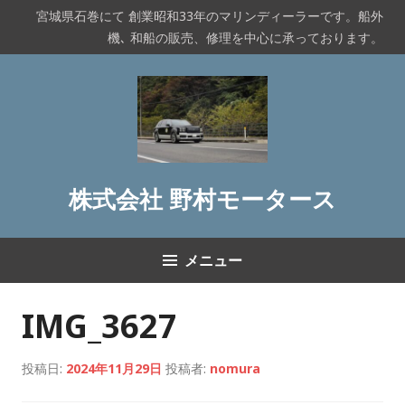
コ
宮城県石巻にて 創業昭和33年のマリンディーラーです。船外
ン
機､ 和船の販売、修理を中心に承っております。
テ
ン
ツ
へ
ス
キ
ッ
株式会社 野村モータース
プ
メニュー
IMG_3627
投稿日:
2024年11月29日
投稿者:
nomura