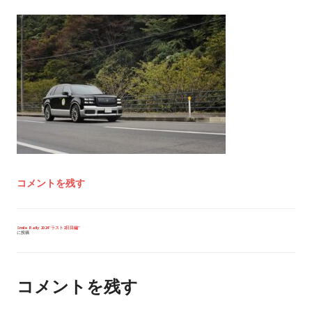
コメントを残す
投
Smile Rally 2024”ラスト2日目編”
に投稿
稿
ナ
ビ
ゲ
ー
コメントを残す
シ
ョ
ン