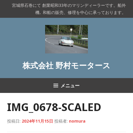
コ
宮城県石巻にて 創業昭和33年のマリンディーラーです。船外
ン
機､ 和船の販売、修理を中心に承っております。
テ
ン
ツ
へ
ス
キ
ッ
株式会社 野村モータース
プ
メニュー
IMG_0678-SCALED
投稿日:
2024年11月15日
投稿者:
nomura