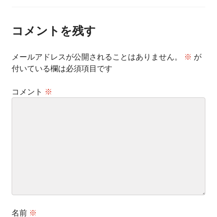
ナ
ビ
ゲ
ー
コメントを残す
シ
ョ
ン
メールアドレスが公開されることはありません。
※
が
付いている欄は必須項目です
コメント
※
名前
※