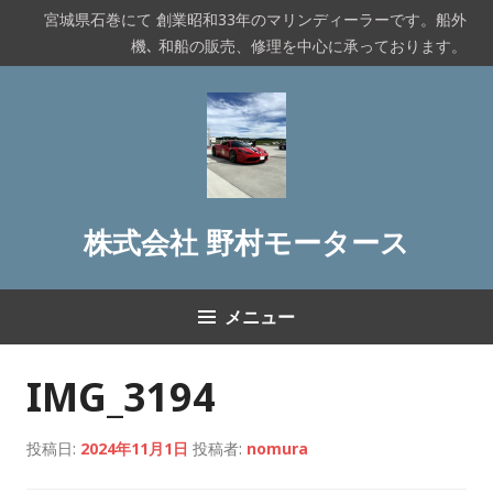
コ
宮城県石巻にて 創業昭和33年のマリンディーラーです。船外
ン
機､ 和船の販売、修理を中心に承っております。
テ
ン
ツ
へ
ス
キ
ッ
株式会社 野村モータース
プ
メニュー
IMG_3194
投稿日:
2024年11月1日
投稿者:
nomura