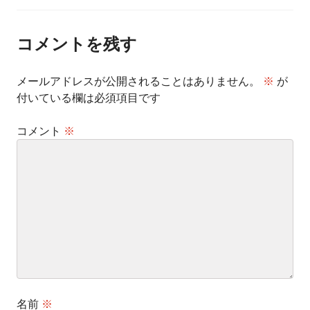
ナ
ビ
ゲ
ー
コメントを残す
シ
ョ
ン
メールアドレスが公開されることはありません。
※
が
付いている欄は必須項目です
コメント
※
名前
※