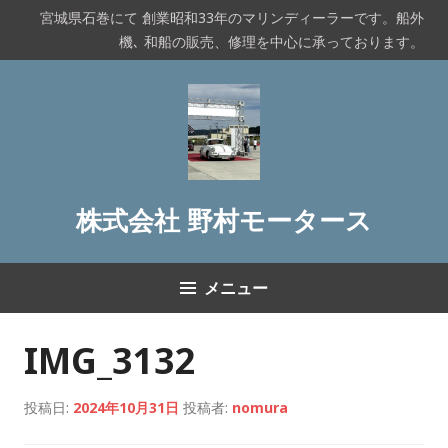
コ
宮城県石巻にて 創業昭和33年のマリンディーラーです。船外
ン
機､ 和船の販売、修理を中心に承っております。
テ
ン
ツ
へ
ス
キ
ッ
株式会社 野村モータース
プ
メニュー
IMG_3132
投稿日:
2024年10月31日
投稿者:
nomura