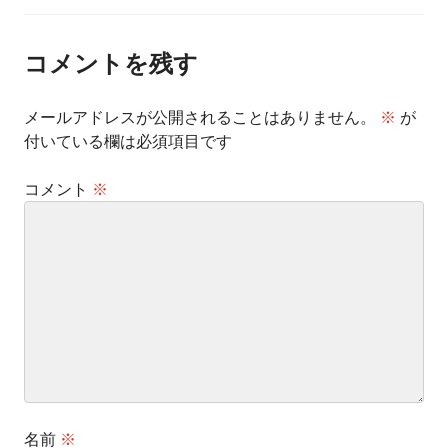
ナ
ビ
ゲ
ー
コメントを残す
シ
ョ
ン
メールアドレスが公開されることはありません。
※
が
付いている欄は必須項目です
コメント
※
名前
※