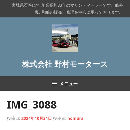
コ
宮城県石巻にて 創業昭和33年のマリンディーラーです。船外
ン
機､ 和船の販売、修理を中心に承っております。
テ
ン
ツ
へ
ス
キ
ッ
株式会社 野村モータース
プ
メニュー
IMG_3088
投稿日:
2024年10月31日
投稿者:
nomura