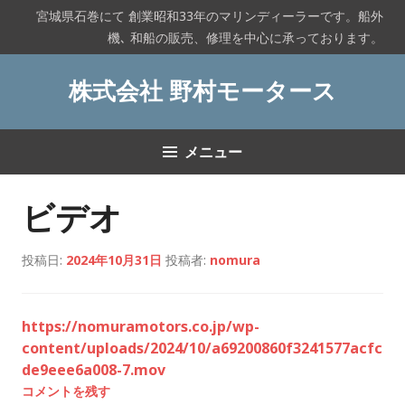
コ
宮城県石巻にて 創業昭和33年のマリンディーラーです。船外
ン
機､ 和船の販売、修理を中心に承っております。
テ
ン
株式会社 野村モータース
ツ
へ
ス
メニュー
キ
ッ
プ
ビデオ
投稿日:
2024年10月31日
投稿者:
nomura
https://nomuramotors.co.jp/wp-
content/uploads/2024/10/a69200860f3241577acfc
de9eee6a008-7.mov
コメントを残す