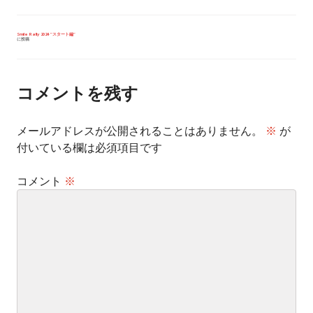
投
Smile Rally 2024 “スタート編”
に投稿
稿
ナ
ビ
ゲ
ー
コメントを残す
シ
ョ
ン
メールアドレスが公開されることはありません。
※
が
付いている欄は必須項目です
コメント
※