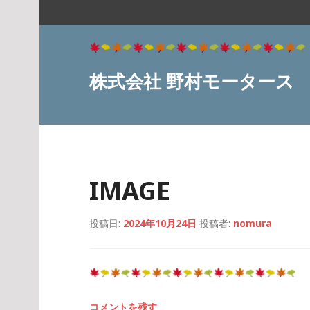
コ
ン
テ
ン
ツ
株式会社 野村モータース
へ
ス
キ
ッ
プ
IMAGE
投稿日:
2024年10月24日
投稿者:
nomura
コメントを残す