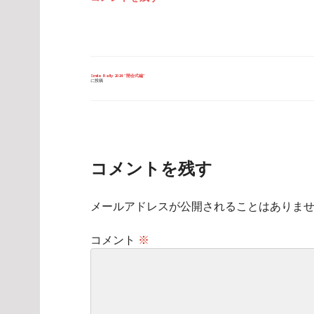
投
Smile Rally 2024 “開会式編”
に投稿
稿
ナ
ビ
ゲ
ー
シ
ョ
ン
コメントを残す
メールアドレスが公開されることはありま
コメント
※