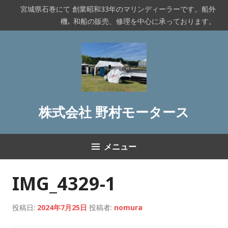
コ
宮城県石巻にて 創業昭和33年のマリンディーラーです。船外
ン
機､ 和船の販売、修理を中心に承っております。
テ
ン
ツ
へ
ス
キ
ッ
株式会社 野村モータース
プ
メニュー
IMG_4329-1
投稿日:
2024年7月25日
投稿者:
nomura