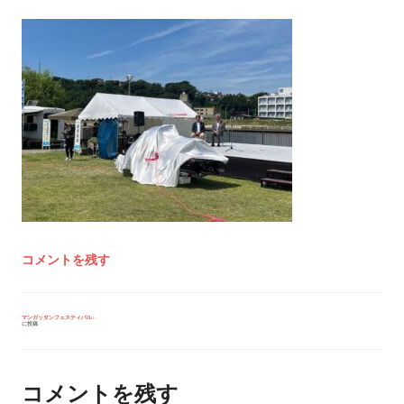
コメントを残す
投
マンガッタンフェスティバル♪
に投稿
稿
ナ
ビ
ゲ
ー
コメントを残す
シ
ョ