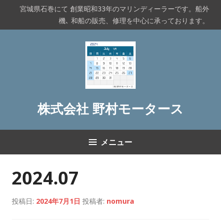
コ
宮城県石巻にて 創業昭和33年のマリンディーラーです。船外
ン
機､ 和船の販売、修理を中心に承っております。
テ
ン
ツ
へ
ス
キ
ッ
株式会社 野村モータース
プ
メニュー
2024.07
投稿日:
2024年7月1日
投稿者:
nomura