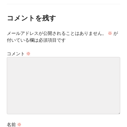
ナ
ビ
ゲ
ー
コメントを残す
シ
ョ
ン
メールアドレスが公開されることはありません。
※
が
付いている欄は必須項目です
コメント
※
名前
※