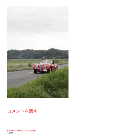
コメントを残す
投
GO!GO!ラリーin東北 ～last女川編～
に投稿
稿