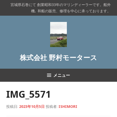
コ
宮城県石巻にて 創業昭和33年のマリンディーラーです。船外
ン
機､ 和船の販売、修理を中心に承っております。
テ
ン
ツ
へ
ス
キ
ッ
株式会社 野村モータース
プ
メニュー
IMG_5571
投稿日:
2023年10月5日
投稿者:
ISHIMORI