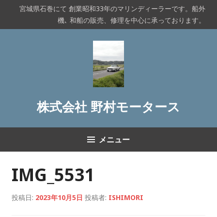
コ
宮城県石巻にて 創業昭和33年のマリンディーラーです。船外
ン
機､ 和船の販売、修理を中心に承っております。
テ
ン
ツ
へ
ス
キ
ッ
株式会社 野村モータース
プ
メニュー
IMG_5531
投稿日:
2023年10月5日
投稿者:
ISHIMORI