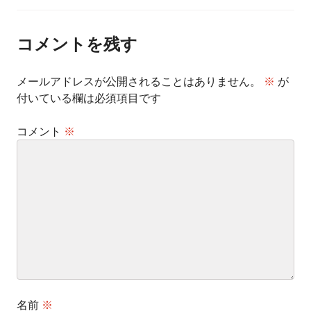
ナ
ビ
ゲ
ー
コメントを残す
シ
ョ
ン
メールアドレスが公開されることはありません。
※
が
付いている欄は必須項目です
コメント
※
名前
※