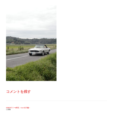
コメントを残す
投
GO!GO!ラリーin東北 ～last女川編～
に投稿
稿