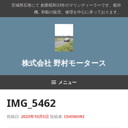
コ
宮城県石巻にて 創業昭和33年のマリンディーラーです。船外
ン
機､ 和船の販売、修理を中心に承っております。
テ
ン
ツ
へ
ス
キ
ッ
株式会社 野村モータース
プ
メニュー
IMG_5462
投稿日:
2023年10月5日
投稿者:
ISHIMORI