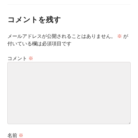
ナ
ビ
ゲ
ー
コメントを残す
シ
ョ
ン
メールアドレスが公開されることはありません。
※
が
付いている欄は必須項目です
コメント
※
名前
※