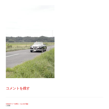
コメントを残す
投
GO!GO!ラリーin東北 ～last女川編～
に投稿
稿