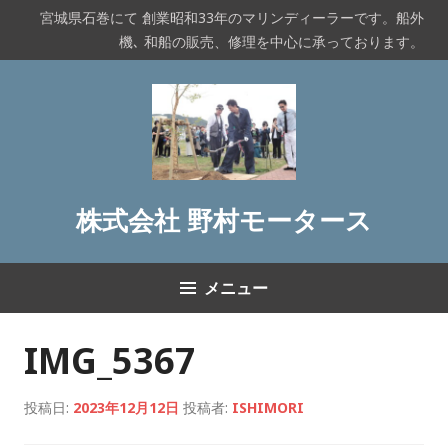
コ
宮城県石巻にて 創業昭和33年のマリンディーラーです。船外
ン
機､ 和船の販売、修理を中心に承っております。
テ
ン
ツ
へ
ス
キ
ッ
株式会社 野村モータース
プ
メニュー
IMG_5367
投稿日:
2023年12月12日
投稿者:
ISHIMORI