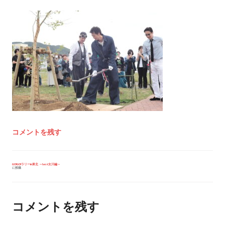
コメントを残す
投
GO!GO!ラリーin東北 ～last女川編～
に投稿
稿
ナ
ビ
ゲ
ー
コメントを残す
シ
ョ
ン