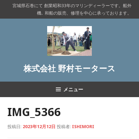
コ
宮城県石巻にて 創業昭和33年のマリンディーラーです。船外
ン
機､ 和船の販売、修理を中心に承っております。
テ
ン
ツ
へ
ス
キ
ッ
株式会社 野村モータース
プ
メニュー
IMG_5366
投稿日:
2023年12月12日
投稿者:
ISHIMORI