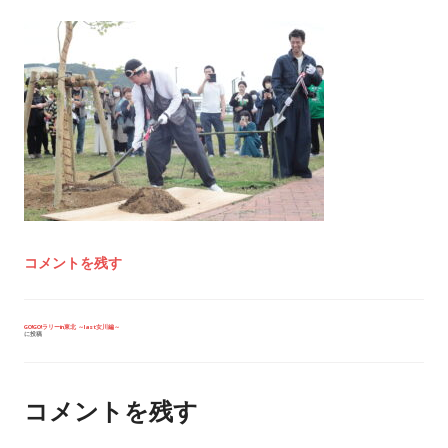
コメントを残す
投
GO!GO!ラリーin東北 ～last女川編～
に投稿
稿
ナ
ビ
ゲ
ー
コメントを残す
シ
ョ
ン