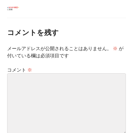
投
W38CF納品
に投稿
稿
ナ
ビ
ゲ
ー
コメントを残す
シ
ョ
ン
メールアドレスが公開されることはありません。
※
が
付いている欄は必須項目です
コメント
※