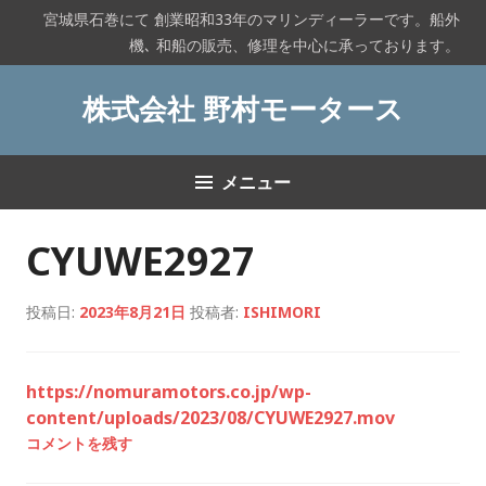
コ
宮城県石巻にて 創業昭和33年のマリンディーラーです。船外
ン
機､ 和船の販売、修理を中心に承っております。
テ
ン
株式会社 野村モータース
ツ
へ
ス
メニュー
キ
ッ
プ
CYUWE2927
投稿日:
2023年8月21日
投稿者:
ISHIMORI
https://nomuramotors.co.jp/wp-
content/uploads/2023/08/CYUWE2927.mov
コメントを残す