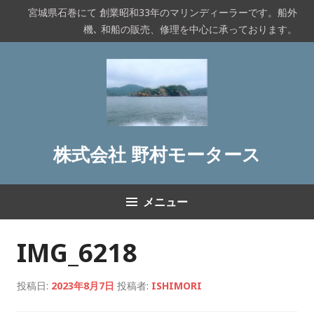
コ
宮城県石巻にて 創業昭和33年のマリンディーラーです。船外
ン
機､ 和船の販売、修理を中心に承っております。
テ
ン
ツ
へ
ス
キ
ッ
株式会社 野村モータース
プ
メニュー
IMG_6218
投稿日:
2023年8月7日
投稿者:
ISHIMORI