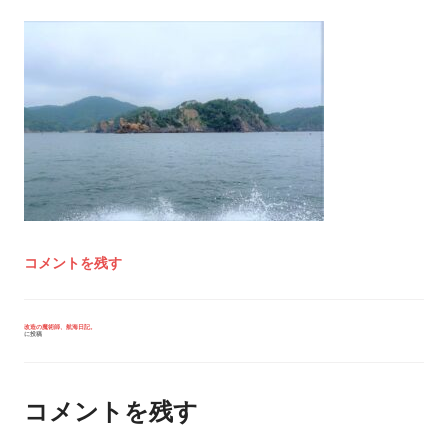
コメントを残す
投
改造の魔術師、航海日記。
に投稿
稿
ナ
ビ
ゲ
ー
コメントを残す
シ
ョ
ン