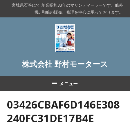
コ
宮城県石巻にて 創業昭和33年のマリンディーラーです。船外
ン
機､ 和船の販売、修理を中心に承っております。
テ
ン
ツ
へ
ス
キ
ッ
株式会社 野村モータース
プ
メニュー
03426CBAF6D146E308
240FC31DE17B4E