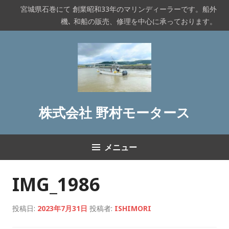
コ
宮城県石巻にて 創業昭和33年のマリンディーラーです。船外
ン
機､ 和船の販売、修理を中心に承っております。
テ
ン
ツ
へ
ス
キ
ッ
株式会社 野村モータース
プ
メニュー
IMG_1986
投稿日:
2023年7月31日
投稿者:
ISHIMORI