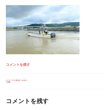
コメントを残す
投
マリーナでの進水式～W38CF～
に投稿
稿
ナ
ビ
ゲ
ー
コメントを残す
シ
ョ
ン