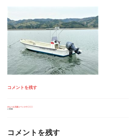
コメントを残す
投
のんべえ石森とベッコウ〇〇〇
に投稿
稿
ナ
ビ
ゲ
ー
コメントを残す
シ
ョ