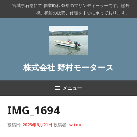
コ
宮城県石巻にて 創業昭和33年のマリンディーラーです。船外
ン
機､ 和船の販売、修理を中心に承っております。
テ
ン
ツ
へ
ス
キ
ッ
株式会社 野村モータース
プ
メニュー
IMG_1694
投稿日:
2023年6月21日
投稿者:
satou