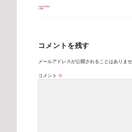
投
W35CF納品
に投稿
稿
ナ
ビ
ゲ
ー
シ
ョ
ン
コメントを残す
メールアドレスが公開されることはありま
コメント
※