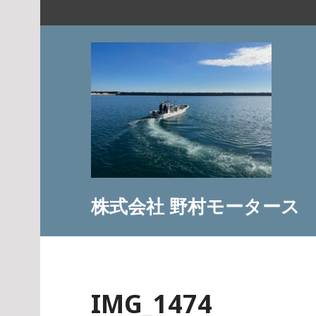
コ
ン
テ
ン
ツ
へ
ス
キ
ッ
プ
株式会社 野村モータース
IMG_1474