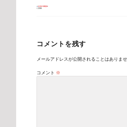
投
W35CF納品
に投稿
稿
ナ
ビ
ゲ
ー
シ
ョ
ン
コメントを残す
メールアドレスが公開されることはありま
コメント
※