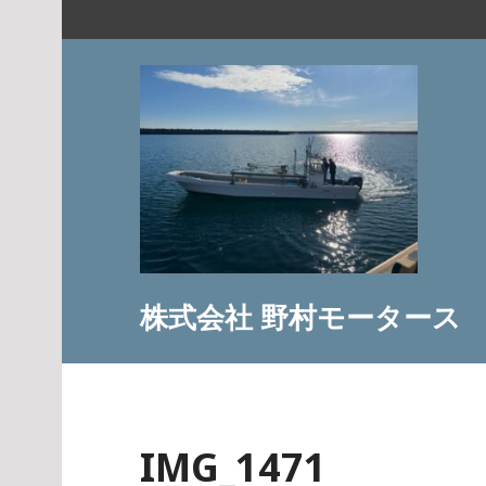
コ
ン
テ
ン
ツ
へ
ス
キ
ッ
プ
株式会社 野村モータース
IMG_1471