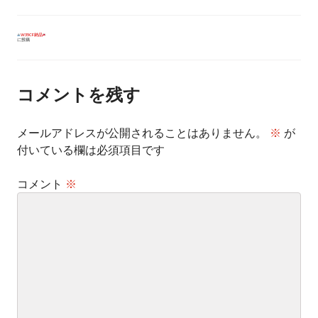
投
W35CF納品
に投稿
稿
ナ
ビ
ゲ
ー
コメントを残す
シ
ョ
ン
メールアドレスが公開されることはありません。
※
が
付いている欄は必須項目です
コメント
※