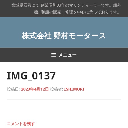
コ
宮城県石巻にて 創業昭和33年のマリンディーラーです。船外
ン
機､ 和船の販売、修理を中心に承っております。
テ
ン
ツ
株式会社 野村モータース
へ
ス
キ
メニュー
ッ
プ
IMG_0137
投稿日:
2023年4月12日
投稿者:
ISHIMORI
コメントを残す