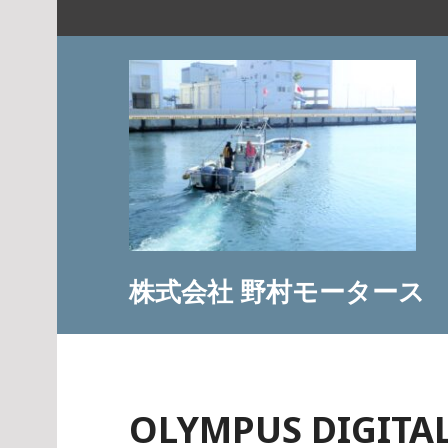
コ
ン
テ
ン
ツ
へ
ス
キ
ッ
プ
株式会社 野村モータース
OLYMPUS DIGITA